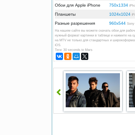
Обои для Apple iPhone
750x1334
iPh
Планшеты
1024x1024
iP
Разные разрешения
960x544
Sony 
На нашем сайте вы можете скачать обои для рабоче
нужный формат картинки в таблице и нажмите на од
на MTV не только для стандартных и широкоформат
iOS.
Теги:
30 seconds to Mars