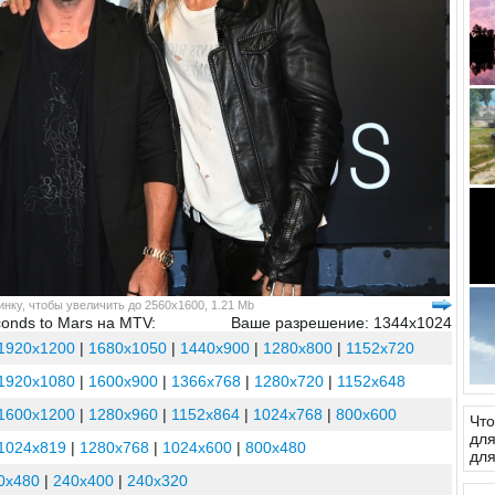
нку, чтобы увеличить до 2560x1600, 1.21 Mb
conds to Mars на MTV:
Ваше разрешение: 1344x1024
1920x1200
|
1680x1050
|
1440x900
|
1280x800
|
1152x720
1920x1080
|
1600x900
|
1366x768
|
1280x720
|
1152x648
1600x1200
|
1280x960
|
1152x864
|
1024x768
|
800x600
Что
для
1024x819
|
1280x768
|
1024x600
|
800x480
для
0x480
|
240x400
|
240x320