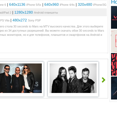
Н
|
640x1136
|
640x960
|
320x480
one 6
iPhone 5/5s
iPhone 4/4s
iPhone/3G
|
1280x1280
ad/iPad 2
Android планшеты
|
480x272
PS Vita
Sony PSP
го стола 30 seconds to Mars на MTV высокого качества. Для этого выберите
но из 34 доступных разрешений. Вы можете скачать обои 30 seconds to Mars
ных мониторов, но и для телефонов, планшетов и смартфонов на Android и