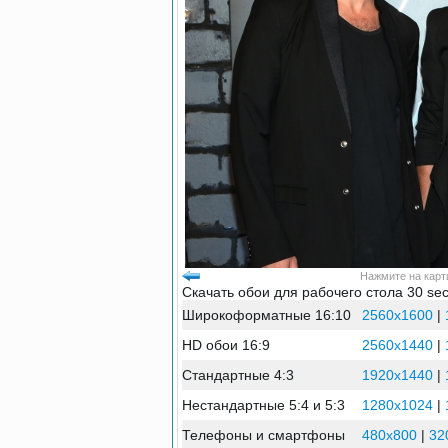
Нажмите на карти
Скачать обои для рабочего стола 30 se
Широкоформатные 16:10
2560x1600
|
HD обои 16:9
2560x1440
|
Стандартные 4:3
1920x1440
|
Нестандартные 5:4 и 5:3
1280x1024
|
Телефоны и смартфоны
480x800
|
32