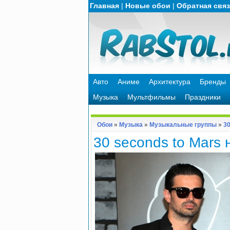
Главная
|
Новые обои
|
Обратная свя
Авто
Аниме
Архитектура
Бренды
Музыка
Мультфильмы
Праздники
Обои
»
Музыка
»
Музыкальные группы
»
30
30 seconds to Mars