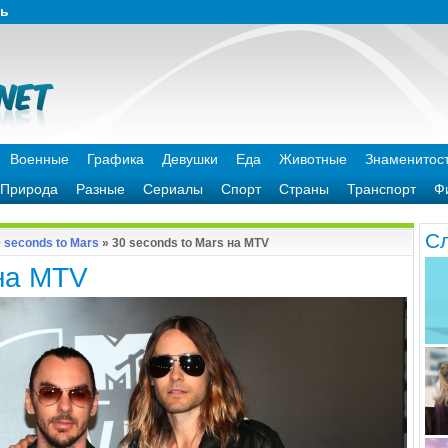
зь
Военные
Графика
Девушки
Еда
Животные
Знаменитос
Природа
Разные
Сериалы
Спорт
Страны
Транспорт
Ф
C
 seconds to Mars
» 30 seconds to Mars на MTV
 на MTV