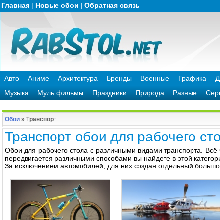
Главная
|
Новые обои
|
Обратная связь
Авто
Аниме
Архитектура
Бренды
Военные
Графика
Д
Музыка
Мультфильмы
Праздники
Природа
Разные
Сер
Обои
»
Транспорт
Транспорт обои для рабочего ст
Обои для рабочего стола с различными видами транспорта. Всё ч
передвигается различными способами вы найдете в этой категор
За исключением автомобилей, для них создан отдельный больш