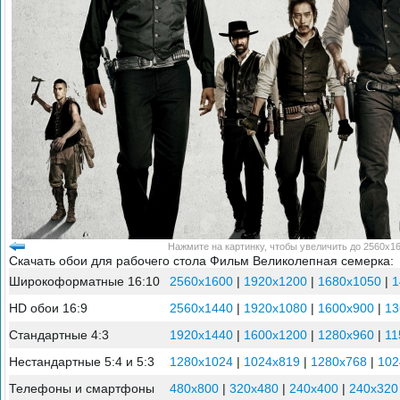
Нажмите на картинку, чтобы увеличить до 2560x16
Скачать обои для рабочего стола Фильм Великолепная семерка:
Широкоформатные 16:10
2560x1600
|
1920x1200
|
1680x1050
|
1
HD обои 16:9
2560x1440
|
1920x1080
|
1600x900
|
13
Стандартные 4:3
1920x1440
|
1600x1200
|
1280x960
|
11
Нестандартные 5:4 и 5:3
1280x1024
|
1024x819
|
1280x768
|
102
Телефоны и смартфоны
480x800
|
320x480
|
240x400
|
240x320