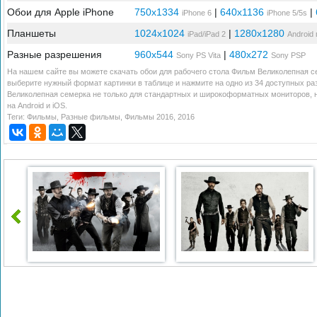
Обои для Apple iPhone
750x1334
|
640x1136
|
iPhone 6
iPhone 5/5s
Планшеты
1024x1024
|
1280x1280
iPad/iPad 2
Android
Разные разрешения
960x544
|
480x272
Sony PS Vita
Sony PSP
На нашем сайте вы можете скачать обои для рабочего стола Фильм Великолепная се
выберите нужный формат картинки в таблице и нажмите на одно из 34 доступных р
Великолепная семерка не только для стандартных и широкоформатных мониторов, 
на Android и iOS.
Теги:
Фильмы
,
Разные фильмы
,
Фильмы 2016
,
2016