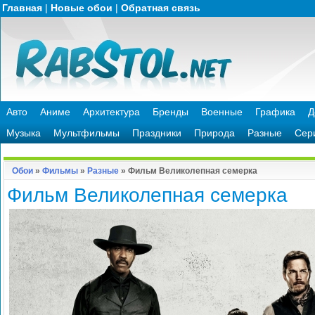
Главная
|
Новые обои
|
Обратная связь
Авто
Аниме
Архитектура
Бренды
Военные
Графика
Д
Музыка
Мультфильмы
Праздники
Природа
Разные
Сер
Обои
»
Фильмы
»
Разные
» Фильм Великолепная семерка
Фильм Великолепная семерка