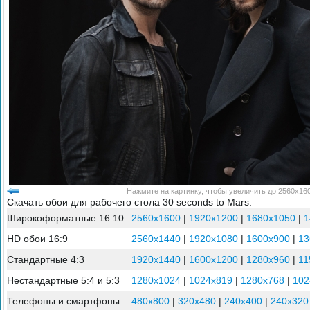
Нажмите на картинку, чтобы увеличить до 2560x160
Скачать обои для рабочего стола 30 seconds to Mars:
Широкоформатные 16:10
2560x1600
|
1920x1200
|
1680x1050
|
1
HD обои 16:9
2560x1440
|
1920x1080
|
1600x900
|
13
Стандартные 4:3
1920x1440
|
1600x1200
|
1280x960
|
11
Нестандартные 5:4 и 5:3
1280x1024
|
1024x819
|
1280x768
|
102
Телефоны и смартфоны
480x800
|
320x480
|
240x400
|
240x320