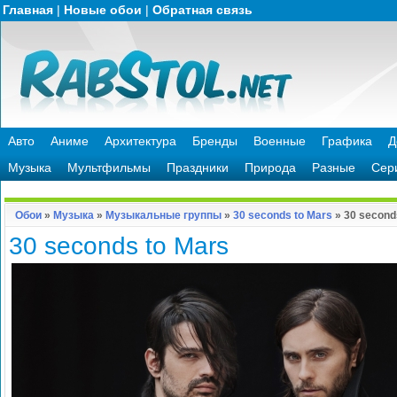
Главная
|
Новые обои
|
Обратная связь
Авто
Аниме
Архитектура
Бренды
Военные
Графика
Д
Музыка
Мультфильмы
Праздники
Природа
Разные
Сер
Обои
»
Музыка
»
Музыкальные группы
»
30 seconds to Mars
» 30 second
30 seconds to Mars