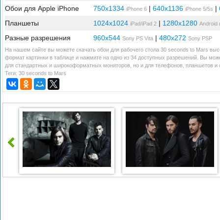
Обои для Apple iPhone
750x1334
|
640x1136
|
iPhone 6
iPhone 5/5s
Планшеты
1024x1024
|
1280x1280
iPad/iPad 2
Android
Разные разрешения
960x544
|
480x272
Sony PS Vita
Sony PSP
На нашем сайте вы можете скачать обои для рабочего стола 30 seconds to Mars выс
формат картинки в таблице и нажмите на одно из 34 доступных разрешений. Вы може
для стандартных и широкоформатных мониторов, но и для телефонов, планшетов и с
Теги:
30 seconds to Mars