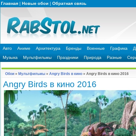
Главная
|
Новые обои
|
Обратная связь
Авто
Аниме
Архитектура
Бренды
Военные
Графика
Д
Музыка
Мультфильмы
Праздники
Природа
Разные
Сер
Обои
»
Мультфильмы
»
Angry Birds в кино
» Angry Birds в кино 2016
Angry Birds в кино 2016