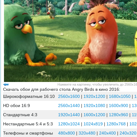
Нажмите на картинку, чтобы увеличить до 2560x16
Скачать обои для рабочего стола Angry Birds в кино 2016:
Широкоформатные 16:10
2560x1600
|
1920x1200
|
1680x1050
|
1
HD обои 16:9
2560x1440
|
1920x1080
|
1600x900
|
13
Стандартные 4:3
1920x1440
|
1600x1200
|
1280x960
|
11
Нестандартные 5:4 и 5:3
1280x1024
|
1024x819
|
1280x768
|
102
Телефоны и смартфоны
480x800
|
320x480
|
240x400
|
240x320