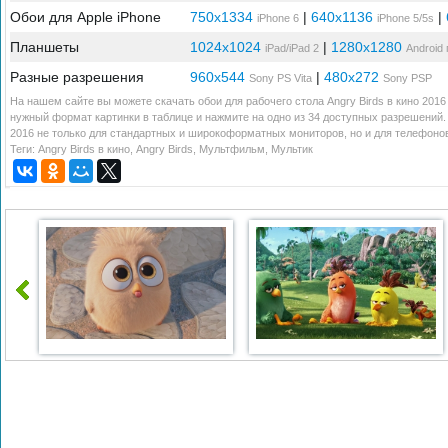
Обои для Apple iPhone
750x1334
|
640x1136
|
iPhone 6
iPhone 5/5s
Планшеты
1024x1024
|
1280x1280
iPad/iPad 2
Android
Разные разрешения
960x544
|
480x272
Sony PS Vita
Sony PSP
На нашем сайте вы можете скачать обои для рабочего стола Angry Birds в кино 2016
нужный формат картинки в таблице и нажмите на одно из 34 доступных разрешений. 
2016 не только для стандартных и широкоформатных мониторов, но и для телефонов
Теги:
Angry Birds в кино
,
Angry Birds
,
Мультфильм
,
Мультик