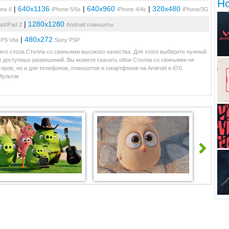
Н
|
640x1136
|
640x960
|
320x480
one 6
iPhone 5/5s
iPhone 4/4s
iPhone/3G
|
1280x1280
ad/iPad 2
Android планшеты
|
480x272
PS Vita
Sony PSP
его стола Стелла со свиньями высокого качества. Для этого выберите нужный
34 доступных разрешений. Вы можете скачать обои Стелла со свиньями не
ров, но и для телефонов, планшетов и смартфонов на Android и iOS.
Мультик