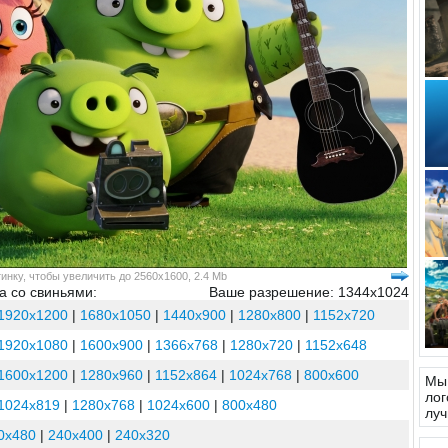
инку, чтобы увеличить до 2560x1600, 2.4 Mb
а со свиньями:
Ваше разрешение: 1344x1024
1920x1200
|
1680x1050
|
1440x900
|
1280x800
|
1152x720
1920x1080
|
1600x900
|
1366x768
|
1280x720
|
1152x648
1600x1200
|
1280x960
|
1152x864
|
1024x768
|
800x600
Мы 
лог
1024x819
|
1280x768
|
1024x600
|
800x480
луч
0x480
|
240x400
|
240x320