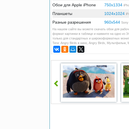
Обои для Apple iPhone
750x1334
iPh
Планшеты
1024x1024
iP
Разные разрешения
960x544
Sony 
На нашем сайте вы можете скачать обои для рабоч
формат картинки в таблице и нажмите на одно из 
только для стандартных и широкоформатных монито
Теги:
Angry Birds в кино
,
Angry Birds
,
Мультфильм
,