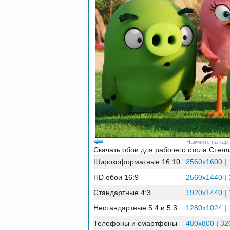
Нажмите на карт
Скачать обои для рабочего стола Стелл
Широкоформатные 16:10
2560x1600
|
HD обои 16:9
2560x1440
|
Стандартные 4:3
1920x1440
|
Нестандартные 5:4 и 5:3
1280x1024
|
Телефоны и смартфоны
480x800
|
32