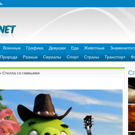
зь
Военные
Графика
Девушки
Еда
Животные
Знаменитос
Природа
Разные
Сериалы
Спорт
Страны
Транспорт
Ф
C
» Стелла со свиньями
и