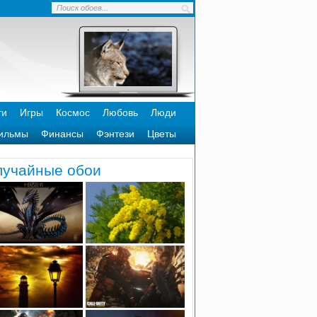
ти
Игры
Космос
Любовь
Люди
ильмы
Финансы
Фэнтези
Цветы
лучайные обои