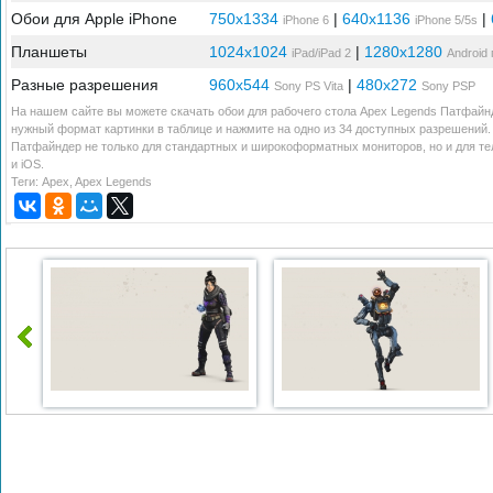
Обои для Apple iPhone
750x1334
|
640x1136
|
iPhone 6
iPhone 5/5s
Планшеты
1024x1024
|
1280x1280
iPad/iPad 2
Android
Разные разрешения
960x544
|
480x272
Sony PS Vita
Sony PSP
На нашем сайте вы можете скачать обои для рабочего стола Apex Legends Патфайнд
нужный формат картинки в таблице и нажмите на одно из 34 доступных разрешений.
Патфайндер не только для стандартных и широкоформатных мониторов, но и для те
и iOS.
Теги:
Apex
,
Apex Legends