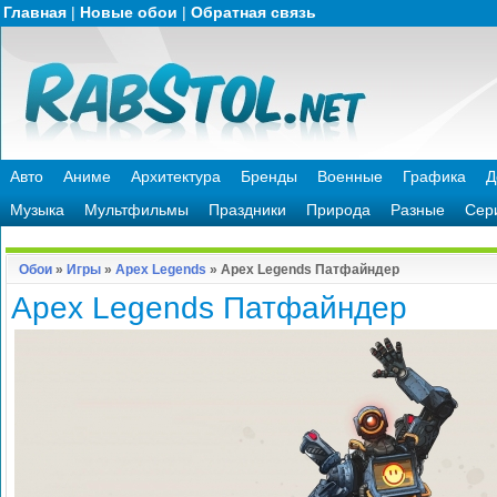
Главная
|
Новые обои
|
Обратная связь
Авто
Аниме
Архитектура
Бренды
Военные
Графика
Д
Музыка
Мультфильмы
Праздники
Природа
Разные
Сер
Обои
»
Игры
»
Apex Legends
» Apex Legends Патфайндер
Apex Legends Патфайндер