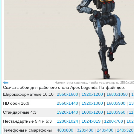
Нажмите на картинку, чтобы увеличить до 2560x160
Скачать обои для рабочего стола Apex Legends Патфайндер:
Широкоформатные 16:10
2560x1600
|
1920x1200
|
1680x1050
|
1
HD обои 16:9
2560x1440
|
1920x1080
|
1600x900
|
13
Стандартные 4:3
1920x1440
|
1600x1200
|
1280x960
|
11
Нестандартные 5:4 и 5:3
1280x1024
|
1024x819
|
1280x768
|
102
Телефоны и смартфоны
480x800
|
320x480
|
240x400
|
240x320