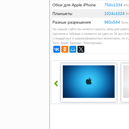
Обои для Apple iPhone
750x1334
iPh
Планшеты
1024x1024
iP
Разные разрешения
960x544
Sony 
На нашем сайте вы можете скачать обои для рабоче
картинки в таблице и нажмите на одно из 34 доступ
стандартных и широкоформатных мониторов, но и д
Теги:
Apple
,
Бренды
,
Электроника