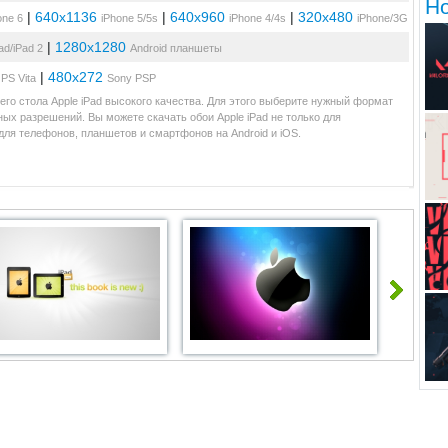
Н
|
640x1136
|
640x960
|
320x480
one 6
iPhone 5/5s
iPhone 4/4s
iPhone/3G
|
1280x1280
ad/iPad 2
Android планшеты
|
480x272
PS Vita
Sony PSP
го стола Apple iPad высокого качества. Для этого выберите нужный формат
ных разрешений. Вы можете скачать обои Apple iPad не только для
ля телефонов, планшетов и смартфонов на Android и iOS.