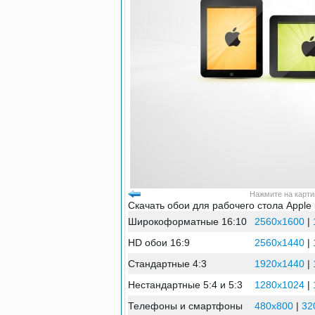
Нажмите на картин
Скачать обои для рабочего стола Apple 
Широкоформатные 16:10
2560x1600
|
HD обои 16:9
2560x1440
|
Стандартные 4:3
1920x1440
|
Нестандартные 5:4 и 5:3
1280x1024
|
Телефоны и смартфоны
480x800
|
32