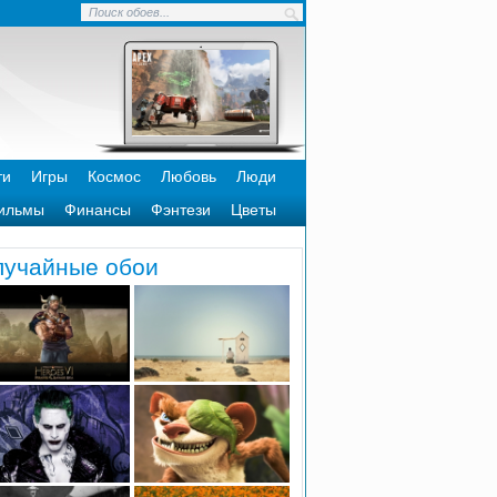
ти
Игры
Космос
Любовь
Люди
ильмы
Финансы
Фэнтези
Цветы
лучайные обои