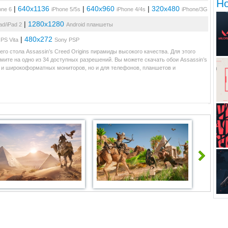
Н
|
640x1136
|
640x960
|
320x480
one 6
iPhone 5/5s
iPhone 4/4s
iPhone/3G
|
1280x1280
ad/iPad 2
Android планшеты
|
480x272
PS Vita
Sony PSP
го стола Assassin’s Creed Origins пирамиды высокого качества. Для этого
мите на одно из 34 доступных разрешений. Вы можете скачать обои Assassin’s
х и широкоформатных мониторов, но и для телефонов, планшетов и