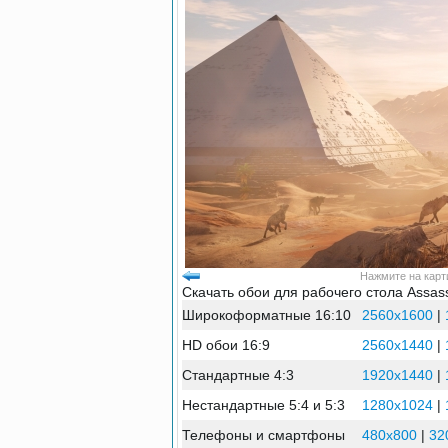
Нажмите на карти
Скачать обои для рабочего стола Assass
Широкоформатные 16:10
2560x1600
|
HD обои 16:9
2560x1440
|
Стандартные 4:3
1920x1440
|
Нестандартные 5:4 и 5:3
1280x1024
|
Телефоны и смартфоны
480x800
|
32