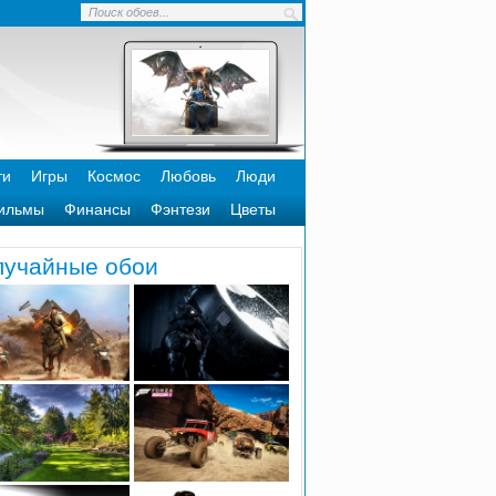
ти
Игры
Космос
Любовь
Люди
ильмы
Финансы
Фэнтези
Цветы
лучайные обои