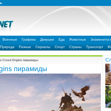
зь
Военные
Графика
Девушки
Еда
Животные
Знаменитос
Природа
Разные
Сериалы
Спорт
Страны
Транспорт
Ф
C
’s Creed Origins пирамиды
igins пирамиды