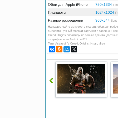
Обои для Apple iPhone
750x1334
iPh
Планшеты
1024x1024
iP
Разные разрешения
960x544
Sony 
На нашем сайте вы можете скачать обои для рабоче
выберите нужный формат картинки в таблице и наж
Creed Origins пирамиды не только для стандартны
смартфонов на Android и iOS.
Теги:
Assassin’s Creed
,
Origins
,
Игры
,
Игра