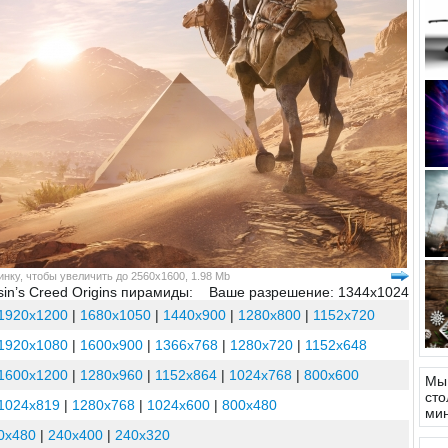
нку, чтобы увеличить до 2560x1600, 1.98 Mb
in’s Creed Origins пирамиды:
Ваше разрешение: 1344x1024
1920x1200
|
1680x1050
|
1440x900
|
1280x800
|
1152x720
1920x1080
|
1600x900
|
1366x768
|
1280x720
|
1152x648
1600x1200
|
1280x960
|
1152x864
|
1024x768
|
800x600
Мы 
сто
1024x819
|
1280x768
|
1024x600
|
800x480
ми
0x480
|
240x400
|
240x320