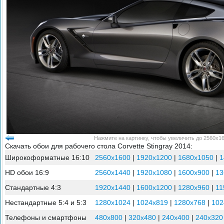
Нажмите на картинку, чтобы увеличить до 2560x16
Скачать обои для рабочего стола Corvette Stingray 2014:
Широкоформатные 16:10
2560x1600
|
1920x1200
|
1680x1050
|
1
HD обои 16:9
2560x1440
|
1920x1080
|
1600x900
|
13
Стандартные 4:3
1920x1440
|
1600x1200
|
1280x960
|
11
Нестандартные 5:4 и 5:3
1280x1024
|
1024x819
|
1280x768
|
102
Телефоны и смартфоны
480x800
|
320x480
|
240x400
|
240x320