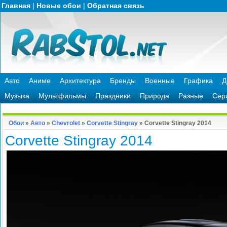
Главная
|
Новые обои
|
Обратная связь
Авто
Аниме
Архитектура
Бренды
Военные
Графика
Д
Музыка
Мультфильмы
Праздники
Природа
Разные
Сер
Обои
»
Авто
»
Chevrolet
»
Corvette Stingray
» Corvette Stingray 2014
Corvette Stingray 2014