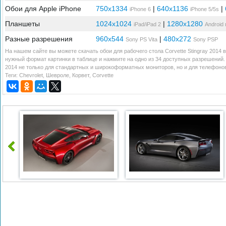
Обои для Apple iPhone
750x1334
|
640x1136
|
iPhone 6
iPhone 5/5s
Планшеты
1024x1024
|
1280x1280
iPad/iPad 2
Android
Разные разрешения
960x544
|
480x272
Sony PS Vita
Sony PSP
На нашем сайте вы можете скачать обои для рабочего стола Corvette Stingray 2014 
нужный формат картинки в таблице и нажмите на одно из 34 доступных разрешений. 
2014 не только для стандартных и широкоформатных мониторов, но и для телефонов
Теги:
Chevrolet
,
Шевроле
,
Корвет
,
Corvette