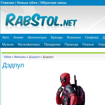
Главная
|
Новые обои
|
Обратная связь
Авто
Аниме
Архитектура
Бренды
Военные
Графика
Д
Музыка
Мультфильмы
Праздники
Природа
Разные
Сер
Обои
»
Фильмы
»
Дэдпул
» Дэдпул
Дэдпул