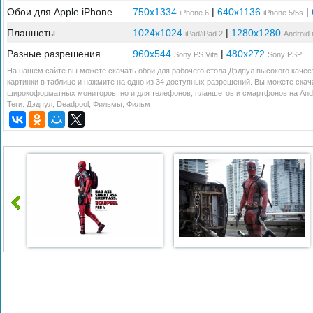
Обои для Apple iPhone
750x1334
|
640x1136
|
iPhone 6
iPhone 5/5s
Планшеты
1024x1024
|
1280x1280
iPad/iPad 2
Android
Разные разрешения
960x544
|
480x272
Sony PS Vita
Sony PSP
На нашем сайте вы можете скачать обои для рабочего стола Дэдпул высокого качес
картинки в таблице и нажмите на одно из 34 доступных разрешений. Вы можете скач
широкоформатных мониторов, но и для телефонов, планшетов и смартфонов на Andr
Теги:
Дэдпул
,
Deadpool
,
Фильмы
,
Фильм