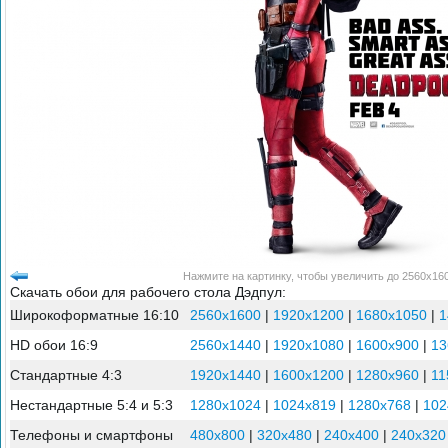
Нажмите на картинку, чтобы увеличить до 2560x160
Скачать обои для рабочего стола Дэдпул:
Широкоформатные 16:10
2560x1600
|
1920x1200
|
1680x1050
|
1
HD обои 16:9
2560x1440
|
1920x1080
|
1600x900
|
13
Стандартные 4:3
1920x1440
|
1600x1200
|
1280x960
|
11
Нестандартные 5:4 и 5:3
1280x1024
|
1024x819
|
1280x768
|
102
Телефоны и смартфоны
480x800
|
320x480
|
240x400
|
240x320