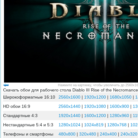
Нажмите на картинку, чтобы увеличить до 2560x16
Скачать обои для рабочего стола Diablo III Rise of the Necromance
Широкоформатные 16:10
2560x1600
|
1920x1200
|
1680x1050
|
1
HD обои 16:9
2560x1440
|
1920x1080
|
1600x900
|
13
Стандартные 4:3
1920x1440
|
1600x1200
|
1280x960
|
11
Нестандартные 5:4 и 5:3
1280x1024
|
1024x819
|
1280x768
|
102
Телефоны и смартфоны
480x800
|
320x480
|
240x400
|
240x320