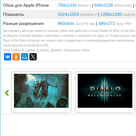
Обои для Apple iPhone
750x1334
|
640x1136
|
iPhone 6
iPhone 5/5s
Планшеты
1024x1024
|
1280x1280
iPad/iPad 2
Android
Разные разрешения
960x544
|
480x272
Sony PS Vita
Sony PSP
На нашем сайте вы можете скачать обои для рабочего стола Diablo III Rise of the Ne
выберите нужный формат картинки в таблице и нажмите на одно из 34 доступных разр
Rise of the Necromancer не только для стандартных и широкоформатных мониторов,
смартфонов на Android и iOS.
Теги:
Diablo III
,
Diablo 3
,
Diablo
,
Диабло
,
Некромант
,
Игра