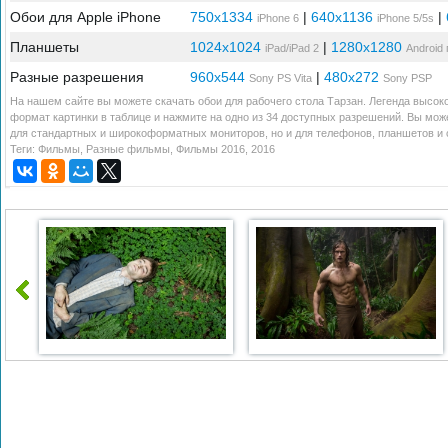
Обои для Apple iPhone
750x1334
|
640x1136
|
iPhone 6
iPhone 5/5s
Планшеты
1024x1024
|
1280x1280
iPad/iPad 2
Android
Разные разрешения
960x544
|
480x272
Sony PS Vita
Sony PSP
На нашем сайте вы можете скачать обои для рабочего стола Тарзан. Легенда высоко
формат картинки в таблице и нажмите на одно из 34 доступных разрешений. Вы може
для стандартных и широкоформатных мониторов, но и для телефонов, планшетов и с
Теги:
Фильмы
,
Разные фильмы
,
Фильмы 2016
,
2016