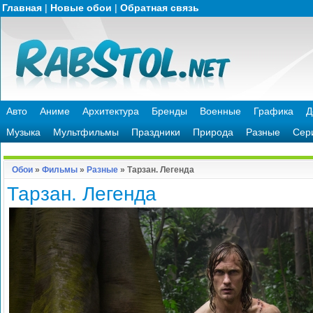
Главная
|
Новые обои
|
Обратная связь
Авто
Аниме
Архитектура
Бренды
Военные
Графика
Д
Музыка
Мультфильмы
Праздники
Природа
Разные
Сер
Обои
»
Фильмы
»
Разные
» Тарзан. Легенда
Тарзан. Легенда