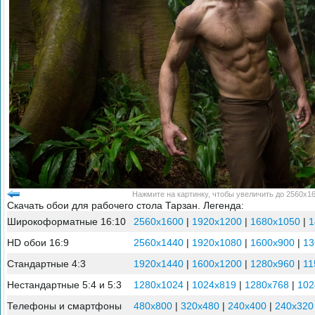
Нажмите на картинку, чтобы увеличить до 2560x16
Скачать обои для рабочего стола Тарзан. Легенда:
Широкоформатные 16:10
2560x1600
|
1920x1200
|
1680x1050
|
1
HD обои 16:9
2560x1440
|
1920x1080
|
1600x900
|
13
Стандартные 4:3
1920x1440
|
1600x1200
|
1280x960
|
11
Нестандартные 5:4 и 5:3
1280x1024
|
1024x819
|
1280x768
|
102
Телефоны и смартфоны
480x800
|
320x480
|
240x400
|
240x320