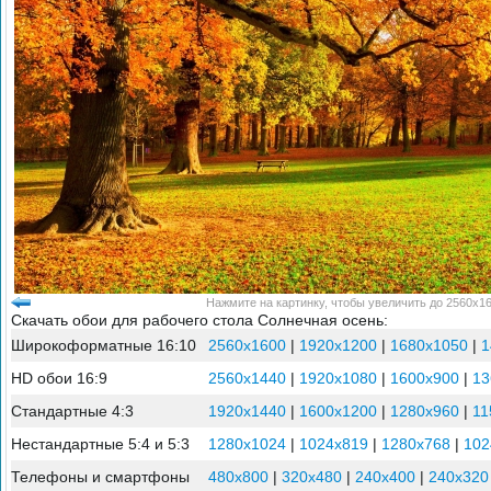
Нажмите на картинку, чтобы увеличить до 2560x16
Скачать обои для рабочего стола Солнечная осень:
Широкоформатные 16:10
2560x1600
|
1920x1200
|
1680x1050
|
1
HD обои 16:9
2560x1440
|
1920x1080
|
1600x900
|
13
Стандартные 4:3
1920x1440
|
1600x1200
|
1280x960
|
11
Нестандартные 5:4 и 5:3
1280x1024
|
1024x819
|
1280x768
|
102
Телефоны и смартфоны
480x800
|
320x480
|
240x400
|
240x320