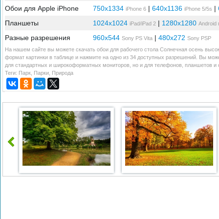
Обои для Apple iPhone
750x1334
|
640x1136
|
iPhone 6
iPhone 5/5s
Планшеты
1024x1024
|
1280x1280
iPad/iPad 2
Android
Разные разрешения
960x544
|
480x272
Sony PS Vita
Sony PSP
На нашем сайте вы можете скачать обои для рабочего стола Солнечная осень высок
формат картинки в таблице и нажмите на одно из 34 доступных разрешений. Вы мож
для стандартных и широкоформатных мониторов, но и для телефонов, планшетов и с
Теги:
Парк
,
Парки
,
Природа