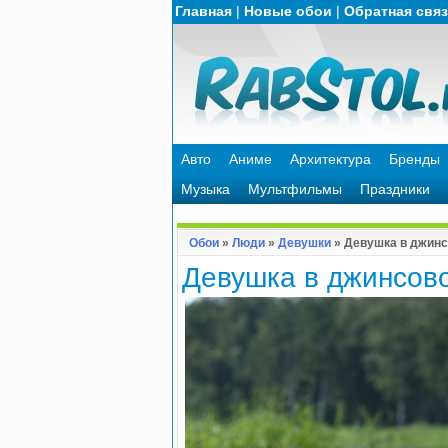
Главная
|
Новые обои
|
Обратная свя
Авто
Аниме
Архитектура
Бренды
Музыка
Мультфильмы
Праздники
Обои
»
Люди
»
Девушки
» Девушка в джинс
Девушка в джинсов