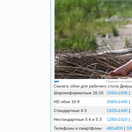
Нажмите на карти
Скачать обои для рабочего стола Девуш
Широкоформатные 16:10
2560x1600
|
HD обои 16:9
2560x1440
|
Стандартные 4:3
1920x1440
|
Нестандартные 5:4 и 5:3
1280x1024
|
Телефоны и смартфоны
480x800
|
32