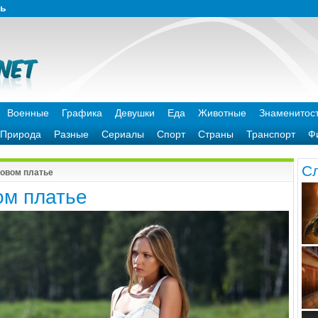
зь
Военные
Графика
Девушки
Еда
Животные
Знаменитос
Природа
Разные
Сериалы
Спорт
Страны
Транспорт
Ф
C
овом платье
ом платье