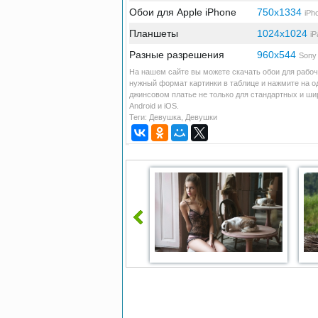
Обои для Apple iPhone
750x1334
iPh
Планшеты
1024x1024
iP
Разные разрешения
960x544
Sony 
На нашем сайте вы можете скачать обои для рабоч
нужный формат картинки в таблице и нажмите на о
джинсовом платье не только для стандартных и ш
Android и iOS.
Теги:
Девушка
,
Девушки