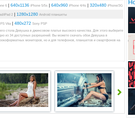
Н
|
640x1136
|
640x960
|
320x480
one 6
iPhone 5/5s
iPhone 4/4s
iPhone/3G
|
1280x1280
ad/iPad 2
Android планшеты
|
480x272
PS Vita
Sony PSP
его стола Девушка в джинсовом платье высокого качества. Для этого выберите
дно из 34 доступных разрешений. Вы можете скачать обои Девушка в
ирокоформатных мониторов, но и для телефонов, планшетов и смартфонов на