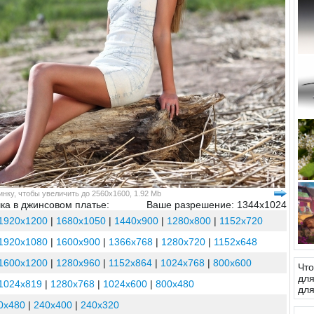
нку, чтобы увеличить до 2560x1600, 1.92 Mb
ка в джинсовом платье:
Ваше разрешение: 1344x1024
1920x1200
|
1680x1050
|
1440x900
|
1280x800
|
1152x720
1920x1080
|
1600x900
|
1366x768
|
1280x720
|
1152x648
1600x1200
|
1280x960
|
1152x864
|
1024x768
|
800x600
Что
для
1024x819
|
1280x768
|
1024x600
|
800x480
для
0x480
|
240x400
|
240x320