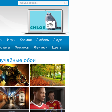
ти
Игры
Космос
Любовь
Люди
ильмы
Финансы
Фэнтези
Цветы
лучайные обои