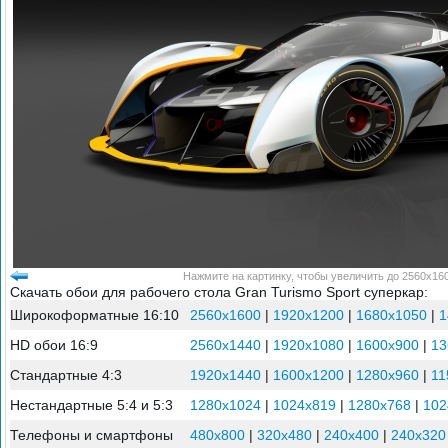
Нажмите на картинку, чтобы увеличить до 2560x160
Скачать обои для рабочего стола Gran Turismo Sport суперкар:
Широкоформатные 16:10
2560x1600
|
1920x1200
|
1680x1050
|
1
HD обои 16:9
2560x1440
|
1920x1080
|
1600x900
|
13
Стандартные 4:3
1920x1440
|
1600x1200
|
1280x960
|
11
Нестандартные 5:4 и 5:3
1280x1024
|
1024x819
|
1280x768
|
102
Телефоны и смартфоны
480x800
|
320x480
|
240x400
|
240x320