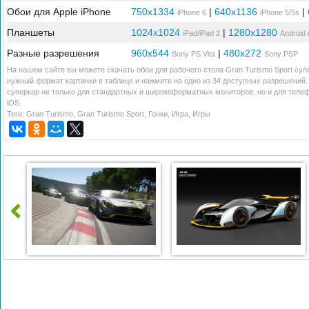
Обои для Apple iPhone
750x1334
|
640x1136
|
iPhone 6
iPhone 5/5s
Планшеты
1024x1024
|
1280x1280
iPad/iPad 2
Android
Разные разрешения
960x544
|
480x272
Sony PS Vita
Sony PSP
На нашем сайте вы можете скачать обои для рабочего стола Gran Turismo Sport суп
нужный формат картинки в таблице и нажмите на одно из 34 доступных разрешений. 
суперкар не только для стандартных и широкоформатных мониторов, но и для телеф
iOS.
Теги:
Gran Turismo
,
Gran Turismo Sport
,
Гонки
,
Игра
,
Игры