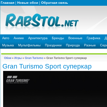
Главная
|
Новые обои
|
Обратная связь
Авто
Аниме
Архитектура
Бренды
Военные
Графика
Д
Музыка
Мультфильмы
Праздники
Природа
Разные
Сер
Обои
»
Игры
»
Gran Turismo
» Gran Turismo Sport суперкар
Gran Turismo Sport суперкар