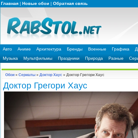
Главная
|
Новые обои
|
Обратная связь
Авто
Аниме
Архитектура
Бренды
Военные
Графика
Д
Музыка
Мультфильмы
Праздники
Природа
Разные
Сер
Обои
»
Сериалы
»
Доктор Хаус
» Доктор Грегори Хаус
Доктор Грегори Хаус