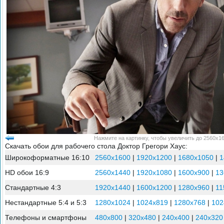
Нажмите на картинку, чтобы увеличить до 2560x16
Скачать обои для рабочего стола Доктор Грегори Хаус:
Широкоформатные 16:10
2560x1600
|
1920x1200
|
1680x1050
|
1
HD обои 16:9
2560x1440
|
1920x1080
|
1600x900
|
13
Стандартные 4:3
1920x1440
|
1600x1200
|
1280x960
|
11
Нестандартные 5:4 и 5:3
1280x1024
|
1024x819
|
1280x768
|
102
Телефоны и смартфоны
480x800
|
320x480
|
240x400
|
240x320