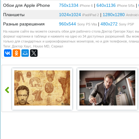
Обои для Apple iPhone
750x1334
|
640x1136
|
iPhone 6
iPhone 5/5s
Планшеты
1024x1024
|
1280x1280
iPad/iPad 2
Android
Разные разрешения
960x544
|
480x272
Sony PS Vita
Sony PSP
На нашем сайте вы можете скачать обои для рабочего стола Доктор Грегори Хаус вы
формат картинки в таблице и нажмите на одно из 34 доступных разрешений. Вы може
только для стандартных и широкоформатных мониторов, но и для телефонов, планше
Теги:
Доктор Хаус
,
House MD
,
Сериал