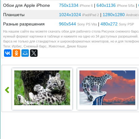
Обои для Apple iPhone
750x1334
|
640x1136
|
iPhone 6
iPhone 5/5s
Планшеты
1024x1024
|
1280x1280
iPad/iPad 2
Android
Разные разрешения
960x544
|
480x272
Sony PS Vita
Sony PSP
На нашем сайте вы можете скачать обои для рабочего стола Рисунок снежного барса
нужный формат картинки в таблице и нажмите на одно из 34 доступных разрешений.
барса не только для стандартных и широкоформатных мониторов, но и для телефоно
Теги:
Ирбис
,
Снежный барс
,
Животные
,
Дикие Кошки