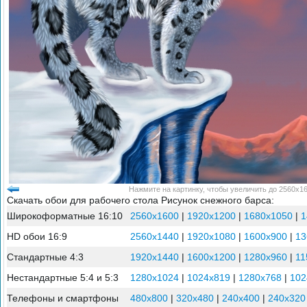
Нажмите на картинку, чтобы увеличить до 2560x16
Скачать обои для рабочего стола Рисунок снежного барса:
Широкоформатные 16:10
2560x1600
|
1920x1200
|
1680x1050
|
1
HD обои 16:9
2560x1440
|
1920x1080
|
1600x900
|
13
Стандартные 4:3
1920x1440
|
1600x1200
|
1280x960
|
11
Нестандартные 5:4 и 5:3
1280x1024
|
1024x819
|
1280x768
|
102
Телефоны и смартфоны
480x800
|
320x480
|
240x400
|
240x320