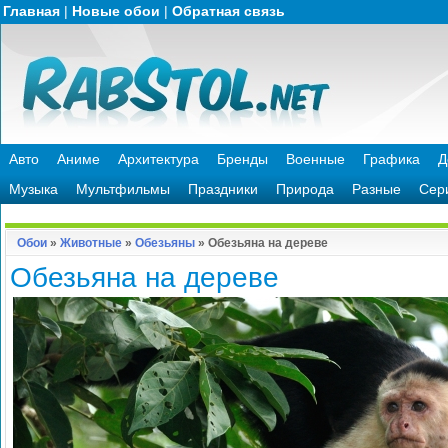
Главная
|
Новые обои
|
Обратная связь
Авто
Аниме
Архитектура
Бренды
Военные
Графика
Д
Музыка
Мультфильмы
Праздники
Природа
Разные
Сер
Обои
»
Животные
»
Обезьяны
» Обезьяна на дереве
Обезьяна на дереве