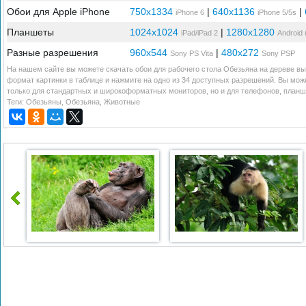
Обои для Apple iPhone
750x1334
|
640x1136
|
iPhone 6
iPhone 5/5s
Планшеты
1024x1024
|
1280x1280
iPad/iPad 2
Android
Разные разрешения
960x544
|
480x272
Sony PS Vita
Sony PSP
На нашем сайте вы можете скачать обои для рабочего стола Обезьяна на дереве вы
формат картинки в таблице и нажмите на одно из 34 доступных разрешений. Вы мож
только для стандартных и широкоформатных мониторов, но и для телефонов, планше
Теги:
Обезьяны
,
Обезьяна
,
Животные