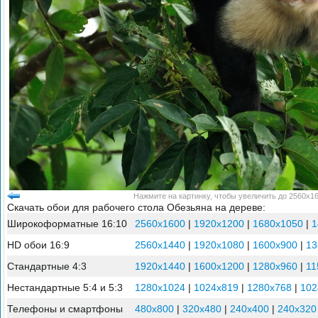
Нажмите на картинку, чтобы увеличить до 2560x16
Скачать обои для рабочего стола Обезьяна на дереве:
Широкоформатные 16:10
2560x1600
|
1920x1200
|
1680x1050
|
1
HD обои 16:9
2560x1440
|
1920x1080
|
1600x900
|
13
Стандартные 4:3
1920x1440
|
1600x1200
|
1280x960
|
11
Нестандартные 5:4 и 5:3
1280x1024
|
1024x819
|
1280x768
|
102
Телефоны и смартфоны
480x800
|
320x480
|
240x400
|
240x320