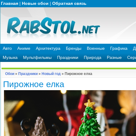
Главная
|
Новые обои
|
Обратная связь
Авто
Аниме
Архитектура
Бренды
Военные
Графика
Д
Музыка
Мультфильмы
Праздники
Природа
Разные
Сер
Обои
»
Праздники
»
Новый год
» Пирожное елка
Пирожное елка