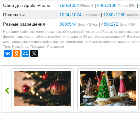
Обои для Apple iPhone
750x1334
|
640x1136
|
iPhone 6
iPhone 5/5s
Планшеты
1024x1024
|
1280x1280
iPad/iPad 2
Android
Разные разрешения
960x544
|
480x272
Sony PS Vita
Sony PSP
На нашем сайте вы можете скачать обои для рабочего стола Пирожное елка высоког
формат картинки в таблице и нажмите на одно из 34 доступных разрешений. Вы мож
для стандартных и широкоформатных мониторов, но и для телефонов, планшетов и с
Теги:
Новый год
,
Праздник
,
Праздники