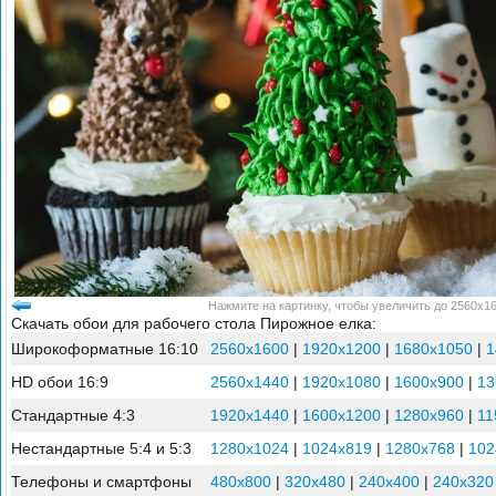
Нажмите на картинку, чтобы увеличить до 2560x16
Скачать обои для рабочего стола Пирожное елка:
Широкоформатные 16:10
2560x1600
|
1920x1200
|
1680x1050
|
1
HD обои 16:9
2560x1440
|
1920x1080
|
1600x900
|
13
Стандартные 4:3
1920x1440
|
1600x1200
|
1280x960
|
11
Нестандартные 5:4 и 5:3
1280x1024
|
1024x819
|
1280x768
|
102
Телефоны и смартфоны
480x800
|
320x480
|
240x400
|
240x320