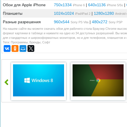
Обои для Apple iPhone
750x1334
|
640x1136
|
iPhone 6
iPhone 5/5s
Планшеты
1024x1024
|
1280x1280
iPad/iPad 2
Android
Разные разрешения
960x544
|
480x272
Sony PS Vita
Sony PSP
На нашем сайте вы можете скачать обои для рабочего стола Браузер Chrome высоко
формат картинки в таблице и нажмите на одно из 34 доступных разрешений. Вы мож
для стандартных и широкоформатных мониторов, но и для телефонов, планшетов и с
Теги:
Программы
,
Бренды
,
Софт