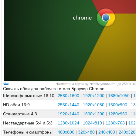
Нажмите на картинку, чтобы увеличить до 2560x160
Скачать обои для рабочего стола Браузер Chrome:
Широкоформатные 16:10
2560x1600
|
1920x1200
|
1680x1050
|
1
HD обои 16:9
2560x1440
|
1920x1080
|
1600x900
|
13
Стандартные 4:3
1920x1440
|
1600x1200
|
1280x960
|
11
Нестандартные 5:4 и 5:3
1280x1024
|
1024x819
|
1280x768
|
102
Телефоны и смартфоны
480x800
|
320x480
|
240x400
|
240x320