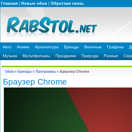
Главная
|
Новые обои
|
Обратная связь
Авто
Аниме
Архитектура
Бренды
Военные
Графика
Д
Музыка
Мультфильмы
Праздники
Природа
Разные
Сер
Обои
»
Бренды
»
Программы
» Браузер Chrome
Браузер Chrome