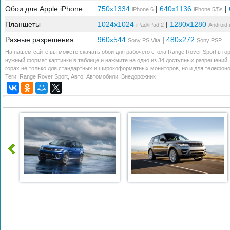
Обои для Apple iPhone
750x1334
|
640x1136
|
iPhone 6
iPhone 5/5s
Планшеты
1024x1024
|
1280x1280
iPad/iPad 2
Android
Разные разрешения
960x544
|
480x272
Sony PS Vita
Sony PSP
На нашем сайте вы можете скачать обои для рабочего стола Range Rover Sport в гор
нужный формат картинки в таблице и нажмите на одно из 34 доступных разрешений.
горах не только для стандартных и широкоформатных мониторов, но и для телефоно
Теги:
Range Rover Sport
,
Авто
,
Автомобили
,
Внедорожник