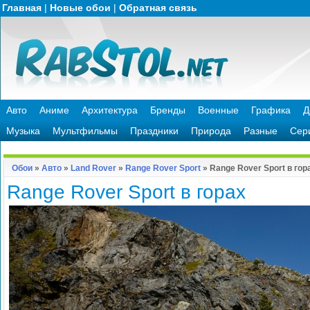
Главная
|
Новые обои
|
Обратная связь
Авто
Аниме
Архитектура
Бренды
Военные
Графика
Д
Музыка
Мультфильмы
Праздники
Природа
Разные
Сер
Обои
»
Авто
»
Land Rover
»
Range Rover Sport
» Range Rover Sport в гор
Range Rover Sport в горах