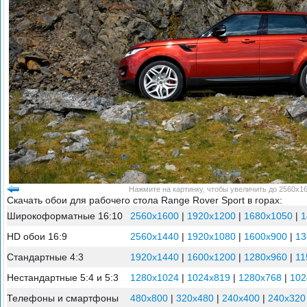
Нажмите на картинку, чтобы увеличить до 2560x16
Скачать обои для рабочего стола Range Rover Sport в горах:
Широкоформатные 16:10
2560x1600
|
1920x1200
|
1680x1050
|
1
HD обои 16:9
2560x1440
|
1920x1080
|
1600x900
|
13
Стандартные 4:3
1920x1440
|
1600x1200
|
1280x960
|
11
Нестандартные 5:4 и 5:3
1280x1024
|
1024x819
|
1280x768
|
102
Телефоны и смартфоны
480x800
|
320x480
|
240x400
|
240x320