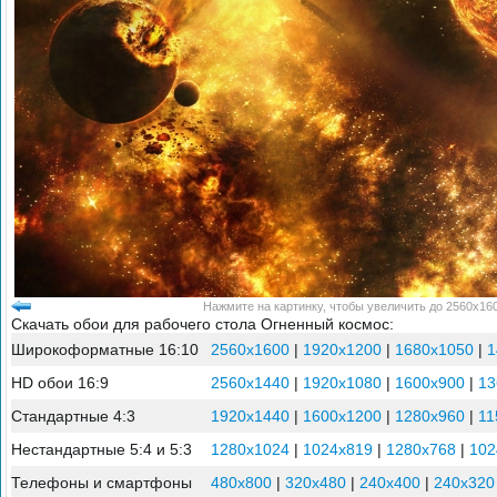
Нажмите на картинку, чтобы увеличить до 2560x160
Скачать обои для рабочего стола Огненный космос:
Широкоформатные 16:10
2560x1600
|
1920x1200
|
1680x1050
|
1
HD обои 16:9
2560x1440
|
1920x1080
|
1600x900
|
13
Стандартные 4:3
1920x1440
|
1600x1200
|
1280x960
|
11
Нестандартные 5:4 и 5:3
1280x1024
|
1024x819
|
1280x768
|
102
Телефоны и смартфоны
480x800
|
320x480
|
240x400
|
240x320