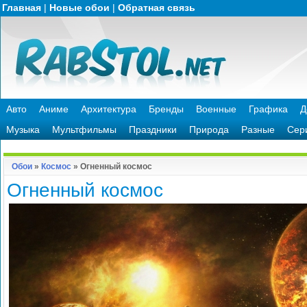
Главная
|
Новые обои
|
Обратная связь
Авто
Аниме
Архитектура
Бренды
Военные
Графика
Д
Музыка
Мультфильмы
Праздники
Природа
Разные
Сер
Обои
»
Космос
» Огненный космос
Огненный космос