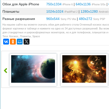
Обои для Apple iPhone
750x1334
|
640x1136
|
iPhone 6
iPhone 5/5s
Планшеты
1024x1024
|
1280x1280
iPad/iPad 2
Android
Разные разрешения
960x544
|
480x272
Sony PS Vita
Sony PSP
На нашем сайте вы можете скачать обои для рабочего стола Огненный космос высок
формат картинки в таблице и нажмите на одно из 34 доступных разрешений. Вы мож
для стандартных и широкоформатных мониторов, но и для телефонов, планшетов и с
Теги:
Космос
,
Планеты
,
Space