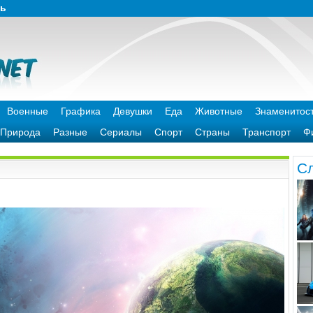
зь
Военные
Графика
Девушки
Еда
Животные
Знаменитос
Природа
Разные
Сериалы
Спорт
Страны
Транспорт
Ф
C