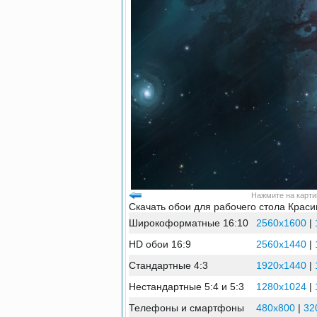
Нажмите на картин
Скачать обои для рабочего стола Краси
Широкоформатные 16:10
2560x1600
|
HD обои 16:9
2560x1440
|
Стандартные 4:3
1920x1440
|
Нестандартные 5:4 и 5:3
1280x1024
|
Телефоны и смартфоны
480x800
|
32