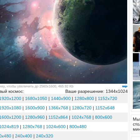
ку, чтобы увеличить до 2560x1600, 465.92 Kb
вый космос:
Ваше разрешение: 1344x1024
1920x1200
|
1680x1050
|
1440x900
|
1280x800
|
1152x720
1920x1080
|
1600x900
|
1366x768
|
1280x720
|
1152x648
1600x1200
|
1280x960
|
1152x864
|
1024x768
|
800x600
Мы 
сто
1024x819
|
1280x768
|
1024x600
|
800x480
ми
0x480
|
240x400
|
240x320