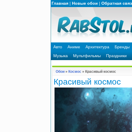
Главная
|
Новые обои
|
Обратная свя
Авто
Аниме
Архитектура
Бренды
Музыка
Мультфильмы
Праздники
Обои
»
Космос
» Красивый космос
Красивый космос