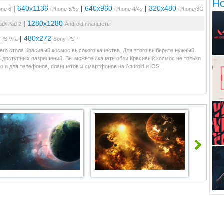
Н
|
640x1136
|
640x960
|
320x480
one 6
iPhone 5/5s
iPhone 4/4s
iPhone/3G
|
1280x1280
ad/iPad 2
Android планшеты
|
480x272
PS Vita
Sony PSP
его стола Красивый космос высокого качества. Для этого выберите нужный
34 доступных разрешений. Вы можете скачать обои Красивый космос не только
 и для телефонов, планшетов и смартфонов на Android и iOS.