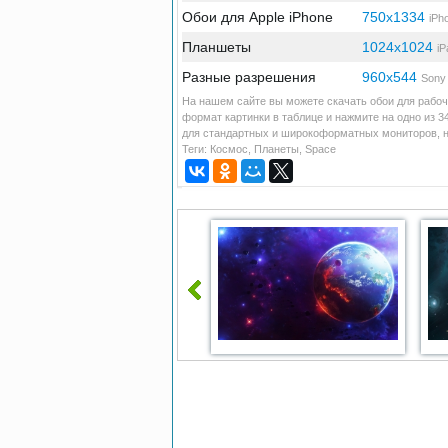
Обои для Apple iPhone
750x1334
iPh
Планшеты
1024x1024
iP
Разные разрешения
960x544
Sony 
На нашем сайте вы можете скачать обои для рабоч
формат картинки в таблице и нажмите на одно из 
для стандартных и широкоформатных мониторов, но
Теги:
Космос
,
Планеты
,
Space