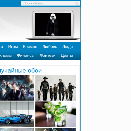
ти
Игры
Космос
Любовь
Люди
ильмы
Финансы
Фэнтези
Цветы
лучайные обои