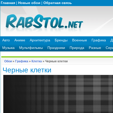
Главная
|
Новые обои
|
Обратная связь
Авто
Аниме
Архитектура
Бренды
Военные
Графика
Д
Музыка
Мультфильмы
Праздники
Природа
Разные
Сер
Обои
»
Графика
»
Клетка
» Черные клетки
Черные клетки