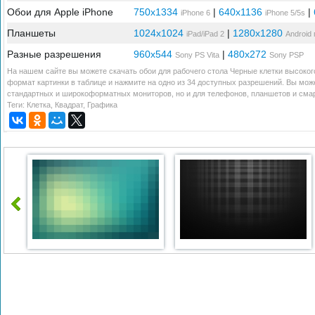
Обои для Apple iPhone
750x1334
|
640x1136
|
iPhone 6
iPhone 5/5s
Планшеты
1024x1024
|
1280x1280
iPad/iPad 2
Android
Разные разрешения
960x544
|
480x272
Sony PS Vita
Sony PSP
На нашем сайте вы можете скачать обои для рабочего стола Черные клетки высоког
формат картинки в таблице и нажмите на одно из 34 доступных разрешений. Вы може
стандартных и широкоформатных мониторов, но и для телефонов, планшетов и смарт
Теги:
Клетка
,
Квадрат
,
Графика