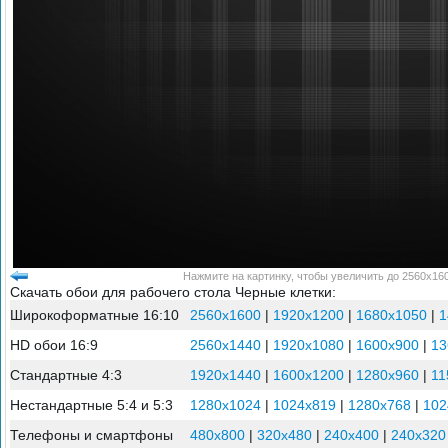
Нажмите на картинку, чтобы увеличить до 2560x160
Скачать обои для рабочего стола Черные клетки:
Широкоформатные 16:10
2560x1600
|
1920x1200
|
1680x1050
|
1
HD обои 16:9
2560x1440
|
1920x1080
|
1600x900
|
13
Стандартные 4:3
1920x1440
|
1600x1200
|
1280x960
|
11
Нестандартные 5:4 и 5:3
1280x1024
|
1024x819
|
1280x768
|
102
Телефоны и смартфоны
480x800
|
320x480
|
240x400
|
240x320