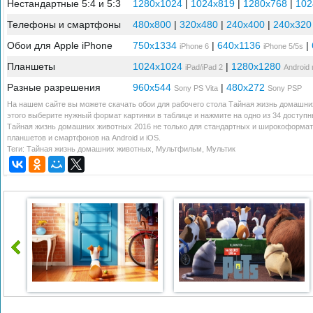
Нестандартные 5:4 и 5:3
1280x1024
|
1024x819
|
1280x768
|
102
Телефоны и смартфоны
480x800
|
320x480
|
240x400
|
240x320
Обои для Apple iPhone
750x1334
|
640x1136
|
iPhone 6
iPhone 5/5s
Планшеты
1024x1024
|
1280x1280
iPad/iPad 2
Android
Разные разрешения
960x544
|
480x272
Sony PS Vita
Sony PSP
На нашем сайте вы можете скачать обои для рабочего стола Тайная жизнь домашни
этого выберите нужный формат картинки в таблице и нажмите на одно из 34 доступ
Тайная жизнь домашних животных 2016 не только для стандартных и широкоформат
планшетов и смартфонов на Android и iOS.
Теги:
Тайная жизнь домашних животных
,
Мультфильм
,
Мультик