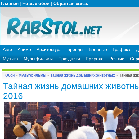
Главная
|
Новые обои
|
Обратная связь
Авто
Аниме
Архитектура
Бренды
Военные
Графика
Д
Музыка
Мультфильмы
Праздники
Природа
Разные
Сер
Обои
»
Мультфильмы
»
Тайная жизнь домашних животных
» Тайная жи
Тайная жизнь домашних животн
2016