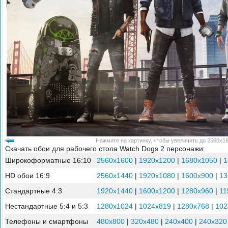
Нажмите на картинку, чтобы увеличить до 2560x16
Скачать обои для рабочего стола Watch Dogs 2 персонажи:
Широкоформатные 16:10
2560x1600
|
1920x1200
|
1680x1050
|
1
HD обои 16:9
2560x1440
|
1920x1080
|
1600x900
|
13
Стандартные 4:3
1920x1440
|
1600x1200
|
1280x960
|
11
Нестандартные 5:4 и 5:3
1280x1024
|
1024x819
|
1280x768
|
102
Телефоны и смартфоны
480x800
|
320x480
|
240x400
|
240x320