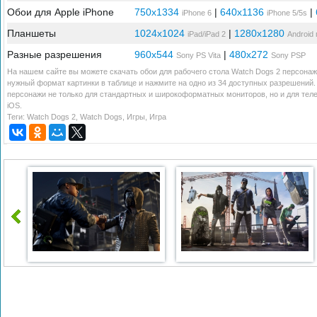
Обои для Apple iPhone
750x1334
|
640x1136
|
iPhone 6
iPhone 5/5s
Планшеты
1024x1024
|
1280x1280
iPad/iPad 2
Android
Разные разрешения
960x544
|
480x272
Sony PS Vita
Sony PSP
На нашем сайте вы можете скачать обои для рабочего стола Watch Dogs 2 персонаж
нужный формат картинки в таблице и нажмите на одно из 34 доступных разрешений.
персонажи не только для стандартных и широкоформатных мониторов, но и для тел
iOS.
Теги:
Watch Dogs 2
,
Watch Dogs
,
Игры
,
Игра