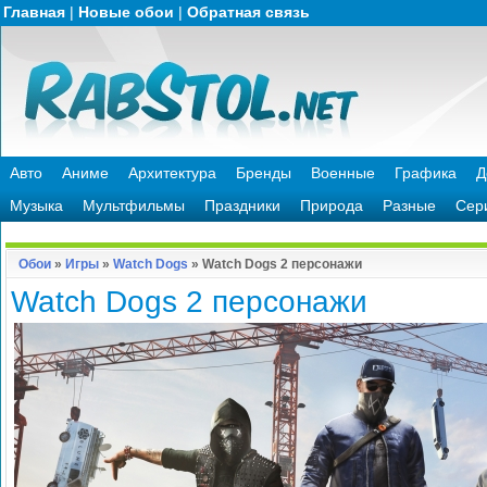
Главная
|
Новые обои
|
Обратная связь
Авто
Аниме
Архитектура
Бренды
Военные
Графика
Д
Музыка
Мультфильмы
Праздники
Природа
Разные
Сер
Обои
»
Игры
»
Watch Dogs
» Watch Dogs 2 персонажи
Watch Dogs 2 персонажи