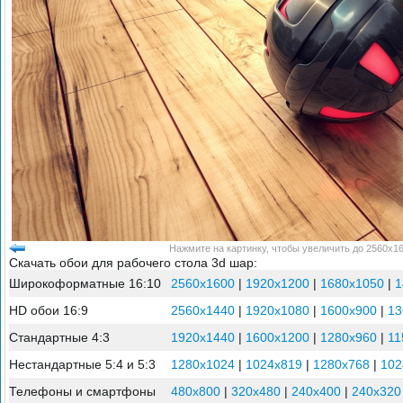
Нажмите на картинку, чтобы увеличить до 2560x16
Скачать обои для рабочего стола 3d шар:
Широкоформатные 16:10
2560x1600
|
1920x1200
|
1680x1050
|
1
HD обои 16:9
2560x1440
|
1920x1080
|
1600x900
|
13
Стандартные 4:3
1920x1440
|
1600x1200
|
1280x960
|
11
Нестандартные 5:4 и 5:3
1280x1024
|
1024x819
|
1280x768
|
102
Телефоны и смартфоны
480x800
|
320x480
|
240x400
|
240x320