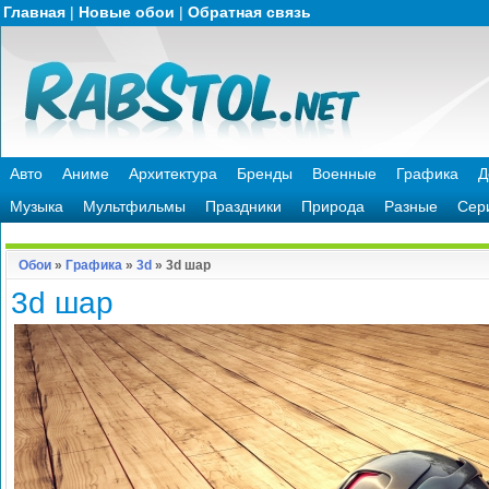
Главная
|
Новые обои
|
Обратная связь
Авто
Аниме
Архитектура
Бренды
Военные
Графика
Д
Музыка
Мультфильмы
Праздники
Природа
Разные
Сер
Обои
»
Графика
»
3d
» 3d шар
3d шар