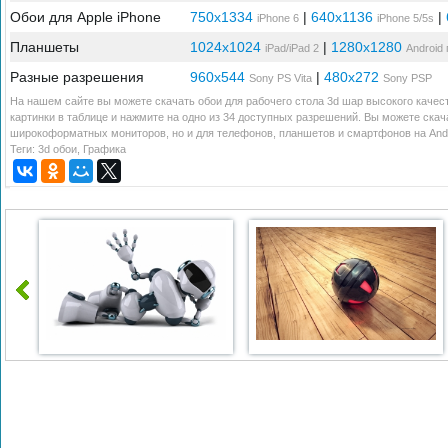
Обои для Apple iPhone
750x1334
|
640x1136
|
iPhone 6
iPhone 5/5s
Планшеты
1024x1024
|
1280x1280
iPad/iPad 2
Android
Разные разрешения
960x544
|
480x272
Sony PS Vita
Sony PSP
На нашем сайте вы можете скачать обои для рабочего стола 3d шар высокого качес
картинки в таблице и нажмите на одно из 34 доступных разрешений. Вы можете скач
широкоформатных мониторов, но и для телефонов, планшетов и смартфонов на Andr
Теги:
3d обои
,
Графика