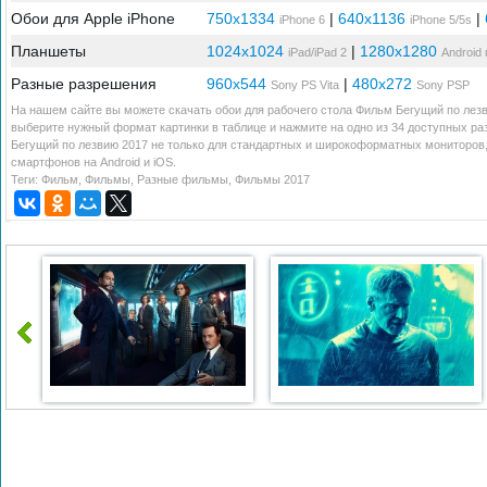
Обои для Apple iPhone
750x1334
|
640x1136
|
iPhone 6
iPhone 5/5s
Планшеты
1024x1024
|
1280x1280
iPad/iPad 2
Android
Разные разрешения
960x544
|
480x272
Sony PS Vita
Sony PSP
На нашем сайте вы можете скачать обои для рабочего стола Фильм Бегущий по лезв
выберите нужный формат картинки в таблице и нажмите на одно из 34 доступных р
Бегущий по лезвию 2017 не только для стандартных и широкоформатных мониторов,
смартфонов на Android и iOS.
Теги:
Фильм
,
Фильмы
,
Разные фильмы
,
Фильмы 2017