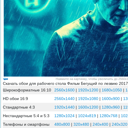
Нажмите на картинку, чтобы увеличить до 2560x
Скачать обои для рабочего стола Фильм Бегущий по лезвию 2017
Широкоформатные 16:10
2560x1600
|
1920x1200
|
1680x1050
|
1
HD обои 16:9
2560x1440
|
1920x1080
|
1600x900
|
13
Стандартные 4:3
1920x1440
|
1600x1200
|
1280x960
|
11
Нестандартные 5:4 и 5:3
1280x1024
|
1024x819
|
1280x768
|
102
Телефоны и смартфоны
480x800
|
320x480
|
240x400
|
240x320