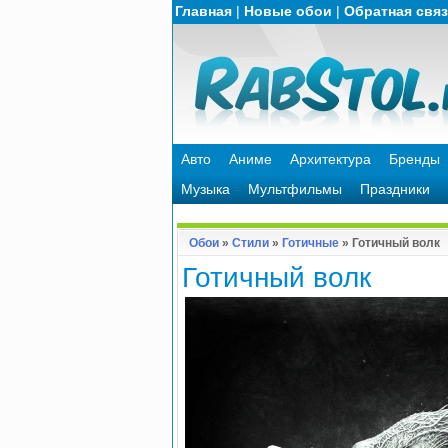
Главная
|
Новые обои
|
Обратная свя
Авто
Аниме
Архитектура
Бренды
Музыка
Мультфильмы
Праздники
Обои
»
Стили
»
Готичные
» Готичный волк
Готичный волк