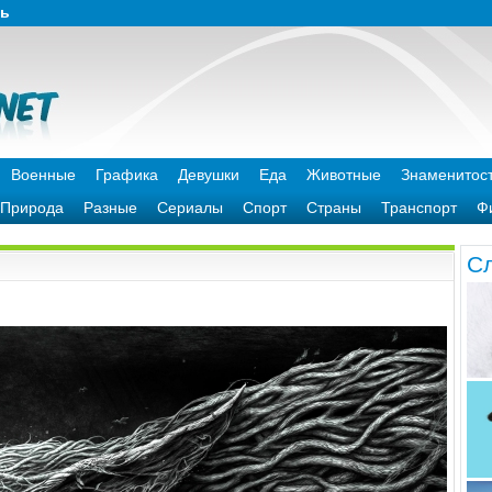
зь
Военные
Графика
Девушки
Еда
Животные
Знаменитос
Природа
Разные
Сериалы
Спорт
Страны
Транспорт
Ф
C