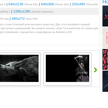
Н
|
640x1136
|
640x960
|
320x480
one 6
iPhone 5/5s
iPhone 4/4s
iPhone/3G
|
1280x1280
ad/iPad 2
Android планшеты
|
480x272
PS Vita
Sony PSP
его стола Готичный волк высокого качества. Для этого выберите нужный
4 доступных разрешений. Вы можете скачать обои Готичный волк не только для
ля телефонов, планшетов и смартфонов на Android и iOS.