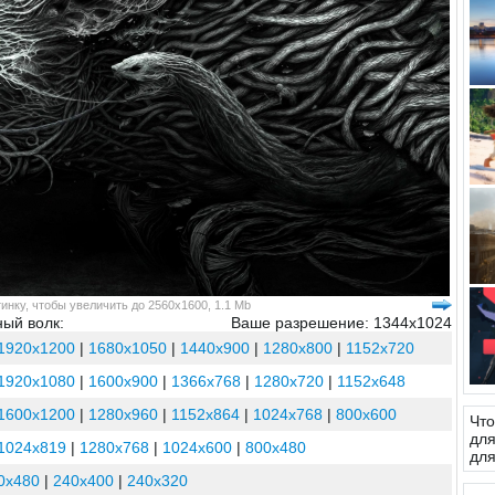
инку, чтобы увеличить до 2560x1600, 1.1 Mb
ный волк:
Ваше разрешение: 1344x1024
1920x1200
|
1680x1050
|
1440x900
|
1280x800
|
1152x720
1920x1080
|
1600x900
|
1366x768
|
1280x720
|
1152x648
1600x1200
|
1280x960
|
1152x864
|
1024x768
|
800x600
Что
для
1024x819
|
1280x768
|
1024x600
|
800x480
для
0x480
|
240x400
|
240x320