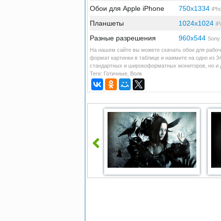
Обои для Apple iPhone
750x1334
iPh
Планшеты
1024x1024
iP
Разные разрешения
960x544
Sony 
На нашем сайте вы можете скачать обои для рабоч
формат картинки в таблице и нажмите на одно из 3
стандартных и широкоформатных мониторов, но и д
Теги:
Готичные
,
Волк