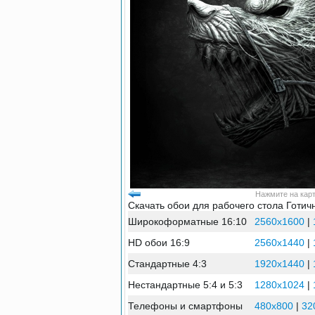
Нажмите на карт
Скачать обои для рабочего стола Готич
Широкоформатные 16:10
2560x1600
|
HD обои 16:9
2560x1440
|
Стандартные 4:3
1920x1440
|
Нестандартные 5:4 и 5:3
1280x1024
|
Телефоны и смартфоны
480x800
|
32