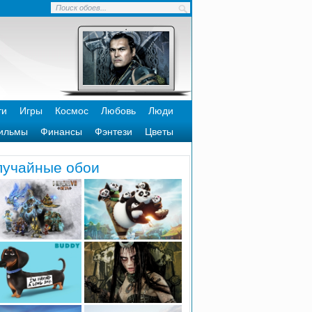
ти
Игры
Космос
Любовь
Люди
ильмы
Финансы
Фэнтези
Цветы
лучайные обои