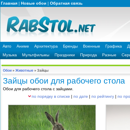
Главная
|
Новые обои
|
Обратная связь
Авто
Аниме
Архитектура
Бренды
Военные
Графика
Д
Музыка
Мультфильмы
Праздники
Природа
Разные
Сер
Обои
»
Животные
»
Зайцы
Зайцы обои для рабочего стола
Обои для рабочего стола с зайцами.
по порядку в списке
|
по дате
|
по рейтингу
|
по пр