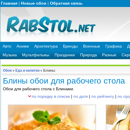
Главная
|
Новые обои
|
Обратная связь
Авто
Аниме
Архитектура
Бренды
Военные
Графика
Д
Музыка
Мультфильмы
Праздники
Природа
Разные
Сер
Обои
»
Еда и напитки
»
Блины
Блины обои для рабочего стола
Обои для рабочего стола с Блинами.
по порядку в списке
|
по дате
|
по рейтингу
|
по пр