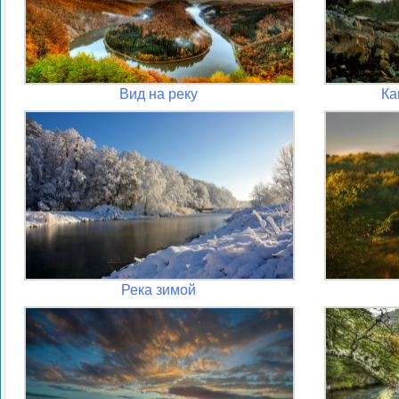
Вид на реку
Ка
Река зимой