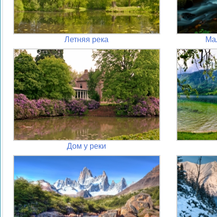
Летняя река
Ма
Дом у реки