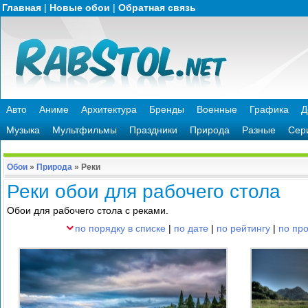
Главная
|
Новые обои
|
Обратная связь
Авто
Аниме
Архитектура
Бренды
Военные
Графика
Д
Музыка
Мультфильмы
Праздники
Природа
Разные
Сер
Обои
»
Природа
»
Реки
Реки обои для рабочего стола
Обои для рабочего стола с реками.
по порядку в списке
|
по дате
|
по рейтингу
|
по пр