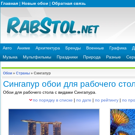
Главная
|
Новые обои
|
Обратная связь
Авто
Аниме
Архитектура
Бренды
Военные
Графика
Д
Музыка
Мультфильмы
Праздники
Природа
Разные
Сер
Обои
»
Страны
»
Сингапур
Сингапур обои для рабочего сто
Обои для рабочего стола с видами Сингапура.
по порядку в списке
|
по дате
|
по рейтингу
|
по пр