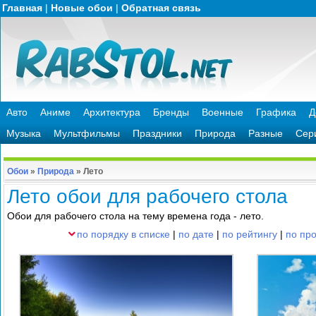
Главная
|
Новые обои
|
Обратная связь
Авто
Аниме
Архитектура
Бренды
Военные
Графика
Д
Музыка
Мультфильмы
Праздники
Природа
Разные
Сер
Обои
»
Природа
»
Лето
Лето обои для рабочего стола
Обои для рабочего стола на тему времена года - лето.
по порядку в списке
|
по дате
|
по рейтингу
|
по пр