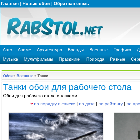
Главная
|
Новые обои
|
Обратная связь
Авто
Аниме
Архитектура
Бренды
Военные
Графика
Д
Музыка
Мультфильмы
Праздники
Природа
Разные
Сер
Обои
»
Военные
»
Танки
Танки обои для рабочего стола
Обои для рабочего стола с танками.
по порядку в списке
|
по дате
|
по рейтингу
|
по пр