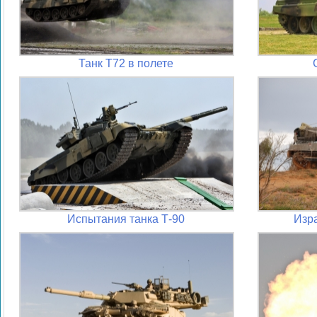
Танк Т72 в полете
Испытания танка Т-90
Изр