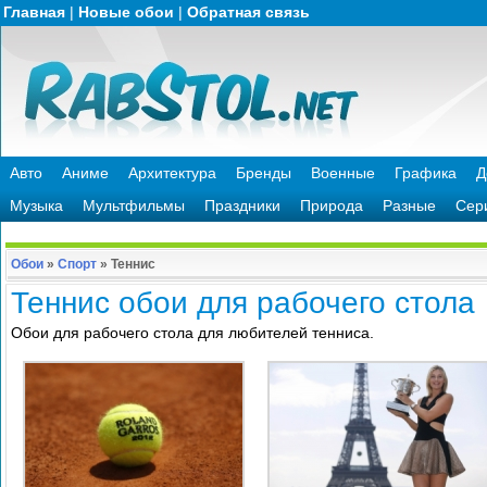
Главная
|
Новые обои
|
Обратная связь
Авто
Аниме
Архитектура
Бренды
Военные
Графика
Д
Музыка
Мультфильмы
Праздники
Природа
Разные
Сер
Обои
»
Спорт
»
Теннис
Теннис обои для рабочего стола
Обои для рабочего стола для любителей тенниса.