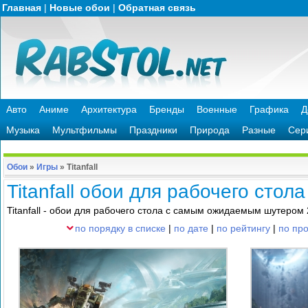
Главная
|
Новые обои
|
Обратная связь
Авто
Аниме
Архитектура
Бренды
Военные
Графика
Д
Музыка
Мультфильмы
Праздники
Природа
Разные
Сер
Обои
»
Игры
»
Titanfall
Titanfall обои для рабочего стола
Titanfall - обои для рабочего стола с самым ожидаемым шутером 
по порядку в списке
|
по дате
|
по рейтингу
|
по пр