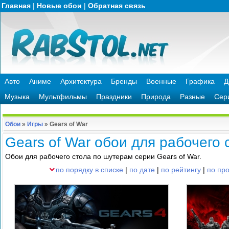
Главная
|
Новые обои
|
Обратная связь
Авто
Аниме
Архитектура
Бренды
Военные
Графика
Д
Музыка
Мультфильмы
Праздники
Природа
Разные
Сер
Обои
»
Игры
»
Gears of War
Gears of War обои для рабочего 
Обои для рабочего стола по шутерам серии Gears of War.
по порядку в списке
|
по дате
|
по рейтингу
|
по пр