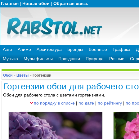
Главная
|
Новые обои
|
Обратная связь
Авто
Аниме
Архитектура
Бренды
Военные
Графика
Д
Музыка
Мультфильмы
Праздники
Природа
Разные
Сер
Обои
»
Цветы
»
Гортензии
Гортензии обои для рабочего ст
Обои для рабочего стола с цветами гортензиями.
по порядку в списке
|
по дате
|
по рейтингу
|
по пр