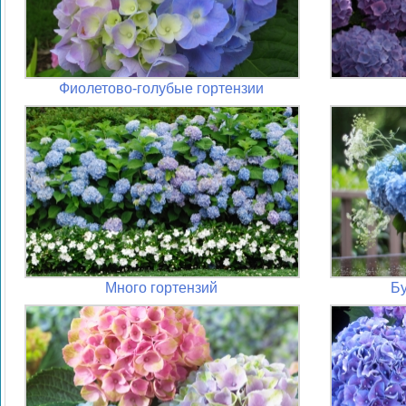
Фиолетово-голубые гортензии
Много гортензий
Бу