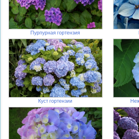
Пурпурная гортензия
Куст гортензии
Неж