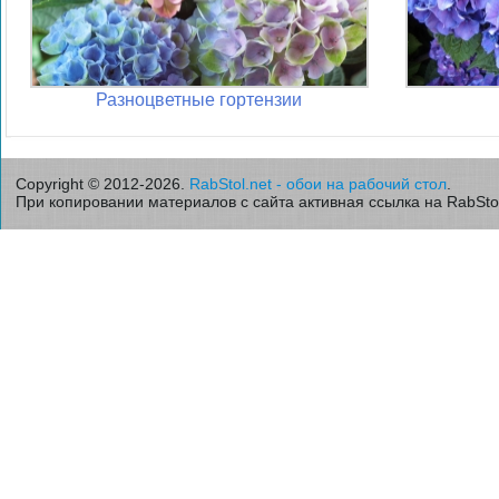
Разноцветные гортензии
Copyright © 2012-2026.
RabStol.net - обои на рабочий стол
.
При копировании материалов с сайта активная ссылка на RabStol