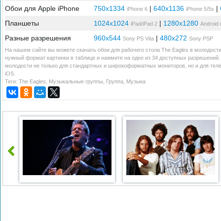
Обои для Apple iPhone
750x1334
|
640x1136
|
iPhone 6
iPhone 5/5s
Планшеты
1024x1024
|
1280x1280
iPad/iPad 2
Android
Разные разрешения
960x544
|
480x272
Sony PS Vita
Sony PSP
На нашем сайте вы можете скачать обои для рабочего стола The Eagles в молодости
нужный формат картинки в таблице и нажмите на одно из 34 доступных разрешений. 
молодости не только для стандартных и широкоформатных мониторов, но и для тел
iOS.
Теги:
The Eagles
,
Музыкальные группы
,
Группа
,
Музыка