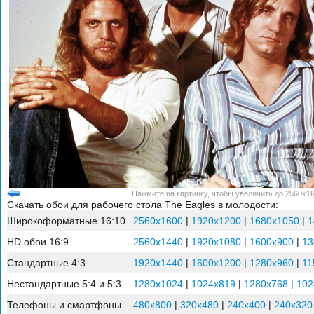
Нажмите на картинку, чтобы увеличить до 2560x16
Скачать обои для рабочего стола The Eagles в молодости:
Широкоформатные 16:10
2560x1600
|
1920x1200
|
1680x1050
|
1
HD обои 16:9
2560x1440
|
1920x1080
|
1600x900
|
13
Стандартные 4:3
1920x1440
|
1600x1200
|
1280x960
|
11
Нестандартные 5:4 и 5:3
1280x1024
|
1024x819
|
1280x768
|
102
Телефоны и смартфоны
480x800
|
320x480
|
240x400
|
240x320