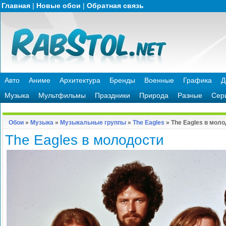
Главная
|
Новые обои
|
Обратная связь
Авто
Аниме
Архитектура
Бренды
Военные
Графика
Д
Музыка
Мультфильмы
Праздники
Природа
Разные
Сер
Обои
»
Музыка
»
Музыкальные группы
»
The Eagles
» The Eagles в мол
The Eagles в молодости